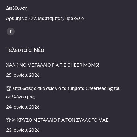
Διεύθυνση:
Δρυμητινού 29, Μασταμπάς, Ηράκλειο
Find us on:
Facebook
page
Τελευταία Νέα
opens
in
ΧΑΛΚΙΝΟ ΜΕΤΑΛΛΙΟ ΓΙΑ ΤΙΣ CHEER MOMS!
new
window
25 Ιουνίου, 2026
🏆 Σπουδαίες διακρίσεις για τα τμήματα Cheerleading του
συλλόγου μας
24 Ιουνίου, 2026
🏆🥇 ΧΡΥΣΟ ΜΕΤΑΛΛΙΟ ΓΙΑ ΤΟΝ ΣΥΛΛΟΓΟ ΜΑΣ!
23 Ιουνίου, 2026