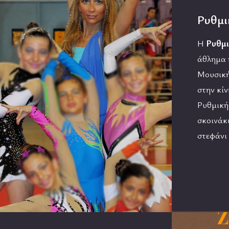
Ρυθμι
Η
Ρυθμι
άθλημα 
Μουσική
στην κίν
Ρυθμική
σκοινάκι
στεφάνι 