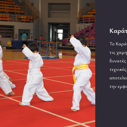
Καρά
Το Καρά
τις χαμη
δυνατές 
τεχνικές
αποτελεσ
την εμφ