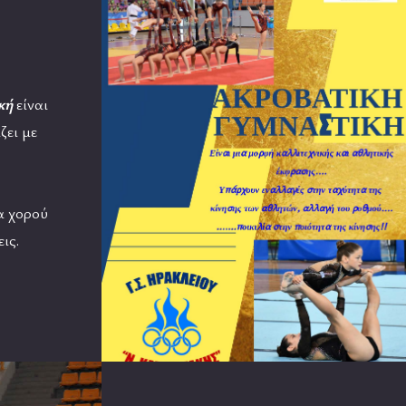
κή
είναι
ζει με
α χορού
ις.