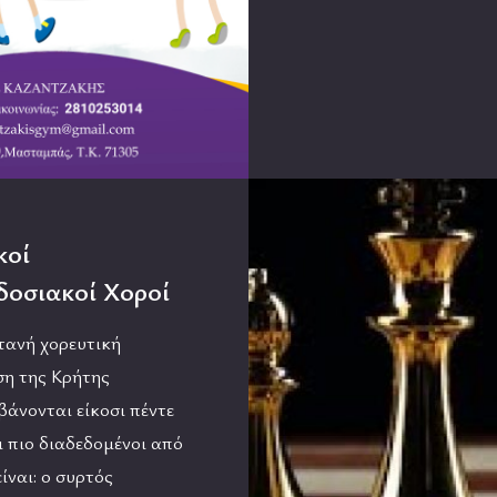
κοί
οσιακοί Χοροί
τανή χορευτική
η της Κρήτης
βάνονται είκοσι πέντε
ι πιο διαδεδομένοι από
ίναι: ο συρτός