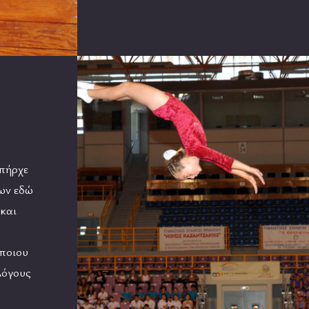
υπήρχε
ων εδώ
 και
ποιου
λόγους