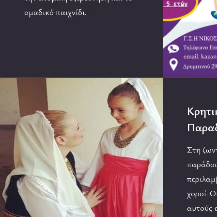
ομαδικό παιχνίδι.
Κρητι
Παραδ
Στη ζων
παράδοσ
περιλαμ
χοροί. Ο
αυτούς ε