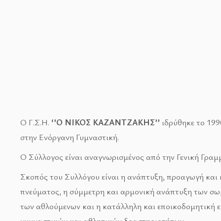
Ο Γ.Σ.Η.
‘’Ο ΝΙΚΟΣ ΚΑΖΑΝΤΖΑΚΗΣ’’
ιδρύθηκε το 199
στην Ενόργανη Γυμναστική.
Ο Σύλλογος είναι αναγνωρισμένος από την Γενική Γραμ
Σκοπός του Συλλόγου είναι η ανάπτυξη, προαγωγή και 
πνεύματος, η σύμμετρη και αρμονική ανάπτυξη των σω
των αθλούμενων και η κατάλληλη και εποικοδομητική ε
γυμναστικών και αθλητικών δραστηριοτήτων.