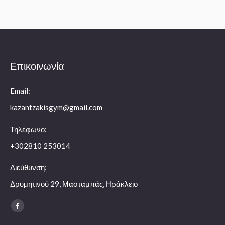
Επικοινωνία
Email:
kazantzakisgym@gmail.com
Τηλέφωνο:
+302810 253014
Διεύθυνση:
Δρυμητινού 29, Μασταμπάς, Ηράκλειο
Find us on:
Facebook
page