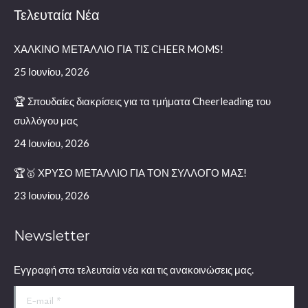
Τελευταία Νέα
opens
in
ΧΑΛΚΙΝΟ ΜΕΤΑΛΛΙΟ ΓΙΑ ΤΙΣ CHEER MOMS!
new
window
25 Ιουνίου, 2026
🏆 Σπουδαίες διακρίσεις για τα τμήματα Cheerleading του
συλλόγου μας
24 Ιουνίου, 2026
🏆🥇 ΧΡΥΣΟ ΜΕΤΑΛΛΙΟ ΓΙΑ ΤΟΝ ΣΥΛΛΟΓΟ ΜΑΣ!
23 Ιουνίου, 2026
Newsletter
Εγγραφή στα τελευταία νέα και τις ανακοινώσεις μας.
E-mail *