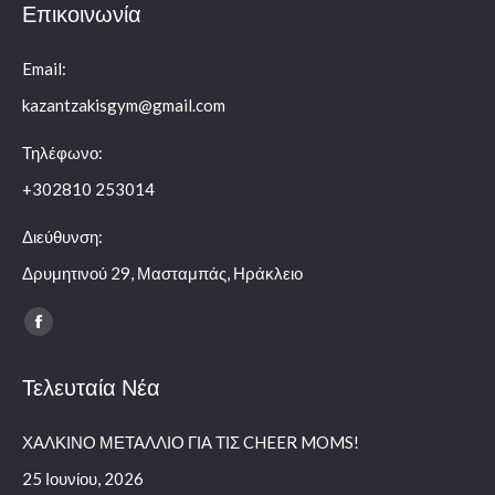
Επικοινωνία
Email:
kazantzakisgym@gmail.com
Τηλέφωνο:
+302810 253014
Διεύθυνση:
Δρυμητινού 29, Μασταμπάς, Ηράκλειο
Find us on:
Facebook
page
Τελευταία Νέα
opens
in
ΧΑΛΚΙΝΟ ΜΕΤΑΛΛΙΟ ΓΙΑ ΤΙΣ CHEER MOMS!
new
window
25 Ιουνίου, 2026