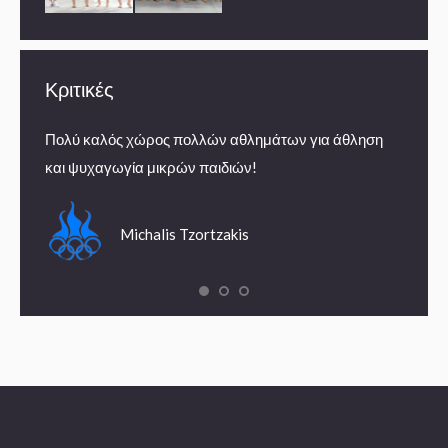
Κριτικές
Πολύ καλός χώρος πολλών αθλημάτων για άθληση
Εμπειρ
και ψυχαγωγία μικρών παιδιών!
summe
Michalis Tzortzakis