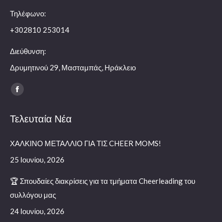
Τηλέφωνο:
+302810 253014
Διεύθυνση:
Δρυμητινού 29, Μασταμπάς, Ηράκλειο
Find us on:
Facebook
page
Τελευταία Νέα
opens
in
ΧΑΛΚΙΝΟ ΜΕΤΑΛΛΙΟ ΓΙΑ ΤΙΣ CHEER MOMS!
new
window
25 Ιουνίου, 2026
🏆 Σπουδαίες διακρίσεις για τα τμήματα Cheerleading του
συλλόγου μας
24 Ιουνίου, 2026