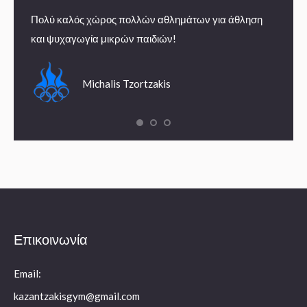
Πολύ καλός χώρος πολλών αθλημάτων για άθληση
Εμπειρ
και ψυχαγωγία μικρών παιδιών!
summe
Michalis Tzortzakis
Επικοινωνία
Email:
kazantzakisgym@gmail.com