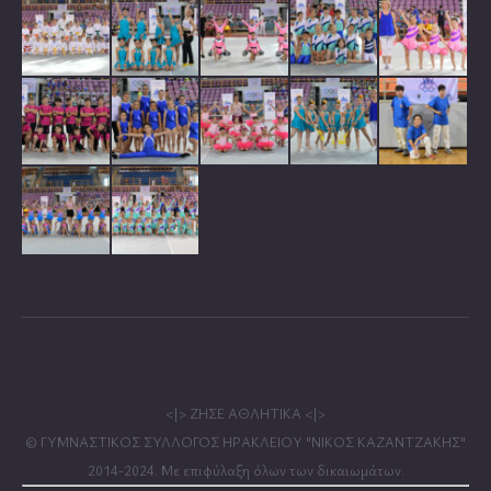
<|> ΖΗΣΕ ΑΘΛΗΤΙΚΑ <|>
© ΓΥΜΝΑΣΤΙΚΟΣ ΣΥΛΛΟΓΟΣ ΗΡΑΚΛΕΙΟΥ "ΝΙΚΟΣ ΚΑΖΑΝΤΖΑΚΗΣ"
2014-2024. Με επιφύλαξη όλων των δικαιωμάτων.