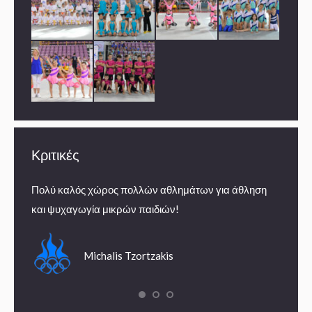
Κριτικές
Πολύ καλός χώρος πολλών αθλημάτων για άθληση
Εμπειρ
και ψυχαγωγία μικρών παιδιών!
summe
Michalis Tzortzakis