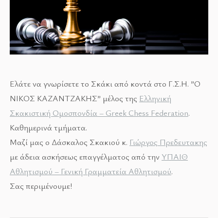
Ελάτε να γνωρίσετε το Σκάκι από κοντά στο Γ.Σ.Η. ”Ο
ΝΙΚΟΣ ΚΑΖΑΝΤΖΑΚΗΣ” μέλος της
Ελληνική
Σκακιστική Ομοσπονδία – Greek Chess Federation
.
Καθημερινά τμήματα.
Μαζί μας ο Δάσκαλος Σκακιού κ.
Γιώργος Πρεδευτακης
με άδεια ασκήσεως επαγγέλματος από την
ΥΠΑΙΘ
Αθλητισμού – Γενική Γραμματεία Αθλητισμού
.
Σας περιμένουμε!