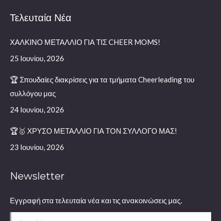
page
Τελευταία Νέα
opens
in
ΧΑΛΚΙΝΟ ΜΕΤΑΛΛΙΟ ΓΙΑ ΤΙΣ CHEER MOMS!
new
window
25 Ιουνίου, 2026
🏆 Σπουδαίες διακρίσεις για τα τμήματα Cheerleading του
συλλόγου μας
24 Ιουνίου, 2026
🏆🥇 ΧΡΥΣΟ ΜΕΤΑΛΛΙΟ ΓΙΑ ΤΟΝ ΣΥΛΛΟΓΟ ΜΑΣ!
23 Ιουνίου, 2026
Newsletter
Εγγραφή στα τελευταία νέα και τις ανακοινώσεις μας.
E-mail *