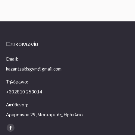
Επικοινωνία
Email:
kazantzakisgym@gmail.com
Τηλέφωνο:
+302810 253014
Διεύθυνση:
Δρυμητινού 29, Μασταμπάς, Ηράκλειο
Find us on:
Facebook