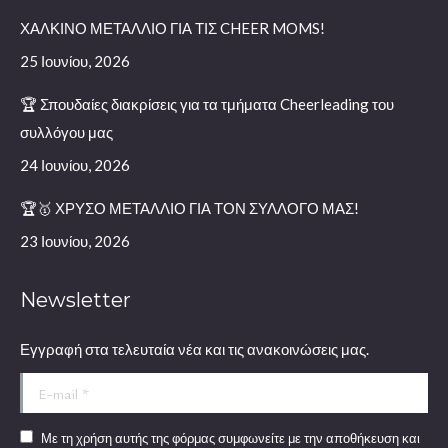
in
ΧΑΛΚΙΝΟ ΜΕΤΑΛΛΙΟ ΓΙΑ ΤΙΣ CHEER MOMS!
new
window
25 Ιουνίου, 2026
🏆 Σπουδαίες διακρίσεις για τα τμήματα Cheerleading του
συλλόγου μας
24 Ιουνίου, 2026
🏆🥇 ΧΡΥΣΟ ΜΕΤΑΛΛΙΟ ΓΙΑ ΤΟΝ ΣΥΛΛΟΓΟ ΜΑΣ!
23 Ιουνίου, 2026
Newsletter
Εγγραφή στα τελευταία νέα και τις ανακοινώσεις μας.
E-mail *
Με τη χρήση αυτής της φόρμας συμφωνείτε με την αποθήκευση και