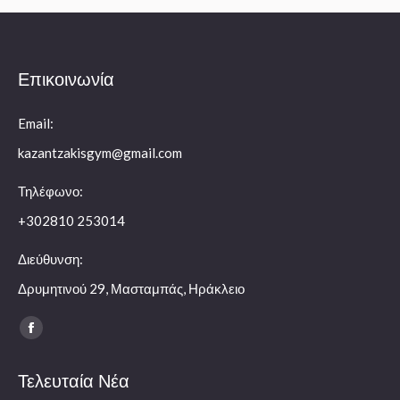
Επικοινωνία
Email:
kazantzakisgym@gmail.com
Τηλέφωνο:
+302810 253014
Διεύθυνση:
Δρυμητινού 29, Μασταμπάς, Ηράκλειο
Find us on:
Facebook
page
Τελευταία Νέα
opens