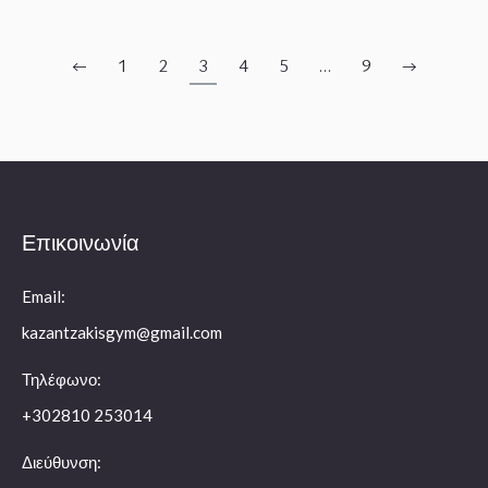
←
1
2
3
4
5
…
9
→
Επικοινωνία
Email:
kazantzakisgym@gmail.com
Τηλέφωνο:
+302810 253014
Διεύθυνση: