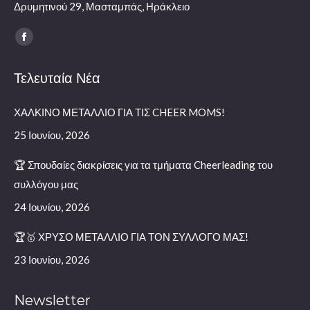
Δρυμητινού 29, Μασταμπάς, Ηράκλειο
Find us on:
Facebook
page
Τελευταία Νέα
opens
in
ΧΑΛΚΙΝΟ ΜΕΤΑΛΛΙΟ ΓΙΑ ΤΙΣ CHEER MOMS!
new
window
25 Ιουνίου, 2026
🏆 Σπουδαίες διακρίσεις για τα τμήματα Cheerleading του
συλλόγου μας
24 Ιουνίου, 2026
🏆🥇 ΧΡΥΣΟ ΜΕΤΑΛΛΙΟ ΓΙΑ ΤΟΝ ΣΥΛΛΟΓΟ ΜΑΣ!
23 Ιουνίου, 2026
Newsletter