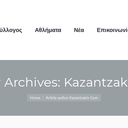
θλήματα
Νέα
Επικοινωνία
ύλλογος
Αθλήματα
Νέα
Επικοινωνί
 Archives:
Kazantzak
You are here:
Home
Article author Kazantzakis Gym