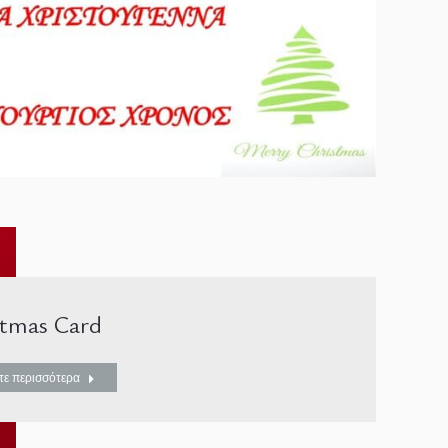
stmas Card
τε περισσότερα