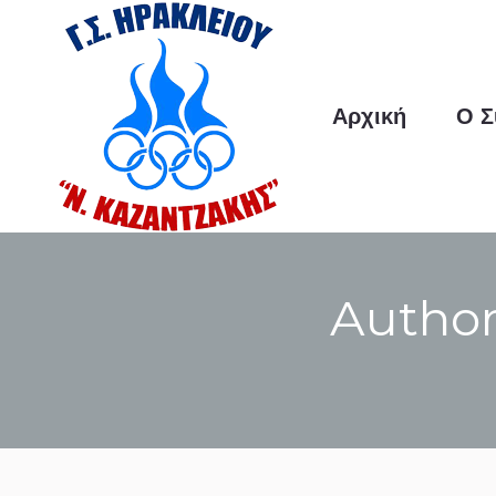
Αρχική
Ο Σύλλογος
Α
Αρχική
Ο Σ
Author