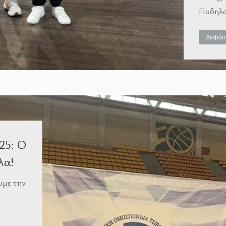
Ποδηλα
Διαβάσ
25: Ο
λα!
υμε την