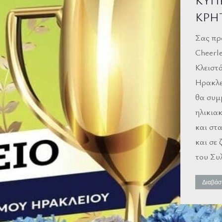
ΚΥΠ
ΚΡΗ
Σας πρ
Cheerl
Κλειστ
Ηρακλε
θα συμ
ηλικιακ
και στ
και σε 
του Συ
Διαβάσ