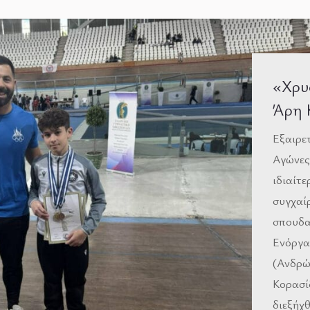
«Χρυ
Άρη 
Εξαιρε
Αγώνες
ιδιαίτ
συγχαί
σπουδα
Ενόργα
(Ανδρώ
Κορασίδ
διεξήχ