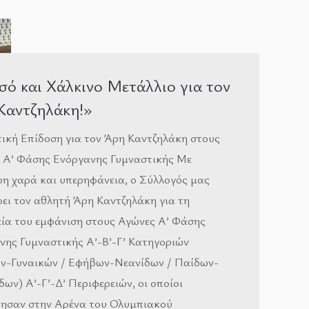
σό και Χάλκινο Μετάλλιο για τον
Καντζηλάκη!»
τική Επίδοση για τον Άρη Καντζηλάκη στους
 Α’ Φάσης Ενόργανης Γυμναστικής Με
ερη χαρά και υπερηφάνεια, ο Σύλλογός μας
ρει τον αθλητή Άρη Καντζηλάκη για τη
ία του εμφάνιση στους Αγώνες Α’ Φάσης
νης Γυμναστικής Α’-Β’-Γ’ Κατηγοριών
ν-Γυναικών / Εφήβων-Νεανίδων / Παίδων-
ων) Α’-Γ’-Δ’ Περιφερειών, οι οποίοι
θησαν στην Αρένα του Ολυμπιακού