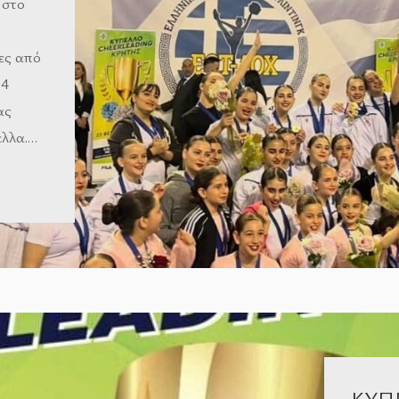
 στο
ες από
 4
ας
ελλα.…