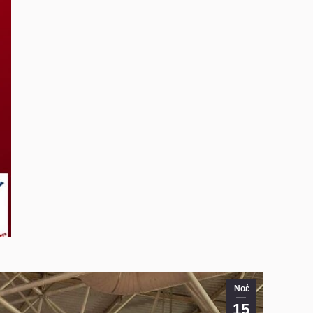
Νοέ
15