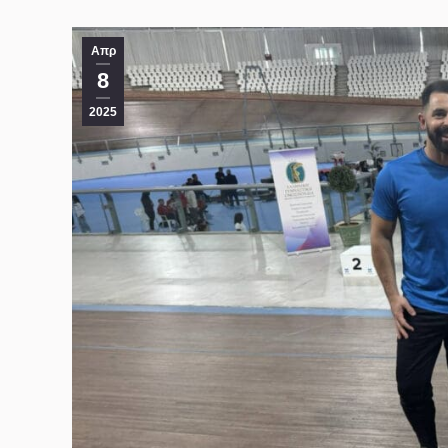
Απρ
8
2025